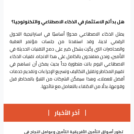
هل بدأتم الاستثمار في الذكاء الاصطناعي والتكنولوجيا؟
يمثل الذكاء الاصطناعي محورًا أساسيًا في استراتيجية التحول
الرقمي لدينا، وقد استفدنا من جلسات مؤتمر العقبة
والمحاضرات التي ركّزت بشكل كبير على دمج التقنيات الحديثة في
التأمين، ونحن منفتحون بالكامل على هذا الاتجاه. تقنيات الذكاء
الاصطناعي اليوم باتت متطورة جداً بحيث يمكن أن تساهم في
تقييم المخاطر وتقليل التكاليف وتسريع الإجراءات وتقديم خدمات
أفضل للعملاء، وهذا سيمكّن الشركات من التنبؤ بالمخاطر قبل
وقوعها، بدلًا من الاكتفاء بالتعامل مع نتائجها.
آخر الأخبار
تطور أسواق التأمين الأفريقية التأمين وعوامل النجاح في