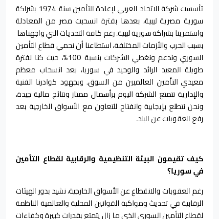
تأسست شركة الاتحاد العربي لإعادة التأمين سنة 1974 بشراكة
سورية مصرية ليبية، بعدها بفترة انسحبت مصر من المعادلة
واستمرينا بشراكة سورية ليبية. رغم كافة التحديات التي واجهناها
بسبب الحرب والأزمات المختلفة، استطاعنا أن نحمي قطاع التأمين
السوري وندعم ونغطي الشركات بنسبة 100%، حيث كنا لفترة
طويلة المعيد الرائد والوحيد في سوريا، بعد انسحاب معظم
معيدي التأمين العالميين من السوق. وبجهود كوادرنا الفنية
والإدارية تتمتع الشركة اليوم برأسمال ممتاز ونتائج مالية جيدة،
ونحن نتطلع بإيجابية وانفتاح للتعاون مع الأسواق الخارجية بعد
رفع العقوبات عن البلد.
كيف تقيمون البيئة التنظيمية والرقابية لقطاع التأمين
في سوريا؟
رغم العقوبات والانقطاع عن الأسواق الخارجية، نشيد بدور الهيئات
الرقابية في تحديث ومواكبة القوانين المحلية والعالمية الناظمة
لقطاع التأمين السوري الذي ما زال يتمتع بقدرات كبيرة وكفاءات