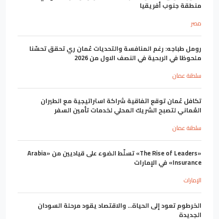
منطقة جنوب أفريقيا
مصر
رومل طباجه: رغم المنافسة والتحديات عُمان ري تحقق تحسّنا
ملحوظا في الربحية في النصف الاول من 2026
سلطنة عمان
تكافل عُمان توقع اتفاقية شراكة استراتيجية مع الطيران
العُماني لتصبح الشريك المحلي لخدمات تأمين السفر
سلطنة عمان
«The Rise of Leaders» تسلّط الضوء على قياديين من «Arabia
Insurance» في الإمارات
الإمارات
الخرطوم تعود إلى الحياة... والاقتصاد يقود مرحلة السودان
الجديدة