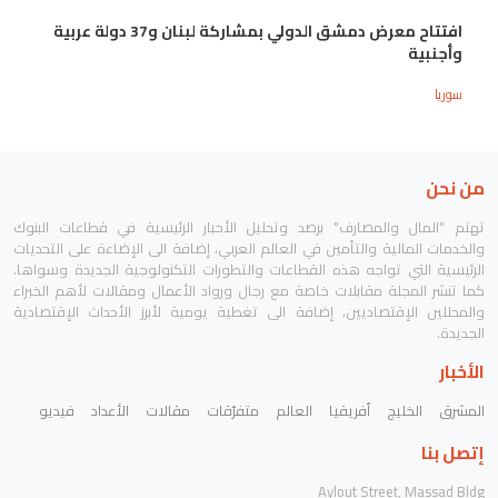
افتتاح معرض دمشق الدولي بمشاركة لبنان و37 دولة عربية
وأجنبية
سوريا
من نحن
تهتم "المال والمصارف" برصد وتحليل الأخبار الرئيسية في قطاعات البنوك
والخدمات المالية والتأمين في العالم العربي، إضافة الى الإضاءة على التحديات
الرئيسية التي تواجه هذه القطاعات والتطورات التكنولوجية الجديدة وسواها.
كما تنشر المجلة مقابلات خاصة مع رجال ورواد الأعمال ومقالات لأهم الخبراء
والمحللين الإقتصاديين، إضافة الى تغطية يومية لأبرز الأحداث الإقتصادية
الجديدة.
الأخبار
المشرق
الخليج
أفريقيا
العالم
متفرّقات
مقالات
الأعداد
فيديو
إتصل بنا
Aylout Street, Massad Bldg