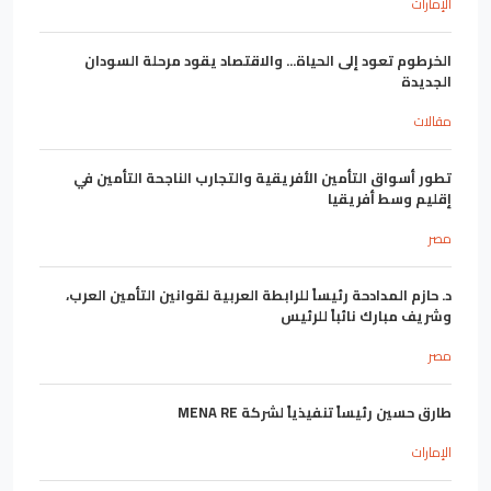
الإمارات
الخرطوم تعود إلى الحياة... والاقتصاد يقود مرحلة السودان
الجديدة
مقالات
تطور أسواق التأمين الأفريقية والتجارب الناجحة التأمين في
إقليم وسط أفريقيا
مصر
د. حازم المدادحة رئيساً للرابطة العربية لقوانين التأمين العرب،
وشريف مبارك نائباً للرئيس
مصر
طارق حسين رئيساً تنفيذياً لشركة MENA RE
الإمارات