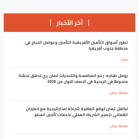
آخر الأخبار
تطور أسواق التأمين الأفريقية التأمين وعوامل النجاح في
منطقة جنوب أفريقيا
مصر
رومل طباجه: رغم المنافسة والتحديات عُمان ري تحقق تحسّنا
ملحوظا في الربحية في النصف الاول من 2026
سلطنة عمان
تكافل عُمان توقع اتفاقية شراكة استراتيجية مع الطيران
العُماني لتصبح الشريك المحلي لخدمات تأمين السفر
سلطنة عمان