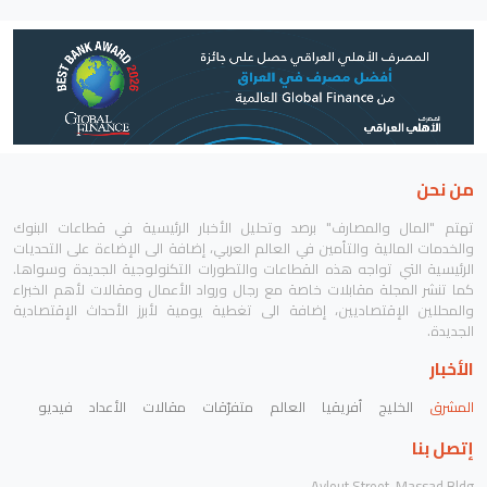
من نحن
تهتم "المال والمصارف" برصد وتحليل الأخبار الرئيسية في قطاعات البنوك
والخدمات المالية والتأمين في العالم العربي، إضافة الى الإضاءة على التحديات
الرئيسية التي تواجه هذه القطاعات والتطورات التكنولوجية الجديدة وسواها.
كما تنشر المجلة مقابلات خاصة مع رجال ورواد الأعمال ومقالات لأهم الخبراء
والمحللين الإقتصاديين، إضافة الى تغطية يومية لأبرز الأحداث الإقتصادية
الجديدة.
الأخبار
المشرق
الخليج
أفريقيا
العالم
متفرّقات
مقالات
الأعداد
فيديو
إتصل بنا
Aylout Street, Massad Bldg