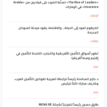
«The Rise of Leaders» تسلّط الضوء على قياديين من «Arabia
Insurance» في الإمارات
الإمارات
الخرطوم تعود إلى الحياة... والاقتصاد يقود مرحلة السودان
الجديدة
مقالات
تطور أسواق التأمين الأفريقية والتجارب الناجحة التأمين في
إقليم وسط أفريقيا
مصر
د. حازم المدادحة رئيساً للرابطة العربية لقوانين التأمين العرب،
وشريف مبارك نائباً للرئيس
مصر
طارق حسين رئيساً تنفيذياً لشركة MENA RE