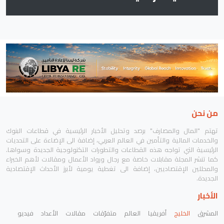
من نحن
تهتم "المال والمصارف" برصد وتحليل الأخبار الرئيسية في قطاعات البنوك
والخدمات المالية والتأمين في العالم العربي، إضافة الى الإضاءة على التحديات
الرئيسية التي تواجه هذه القطاعات والتطورات التكنولوجية الجديدة وسواها.
كما تنشر المجلة مقابلات خاصة مع رجال ورواد الأعمال ومقالات لأهم الخبراء
والمحللين الإقتصاديين، إضافة الى تغطية يومية لأبرز الأحداث الإقتصادية
الجديدة.
الأخبار
المشرق
الخليج
أفريقيا
العالم
متفرّقات
مقالات
الأعداد
فيديو