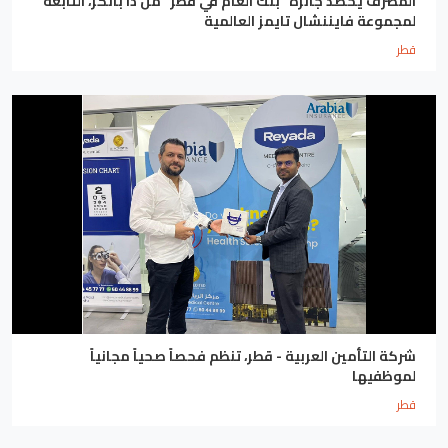
المصرف يحصد جائزة “بنك العام في قطر” من ذا بانكر، التابعة
لمجموعة فايننشال تايمز العالمية
قطر
شركة التأمين العربية - قطر، تنظم فحصاً صحياً مجانياً
لموظفيها
قطر