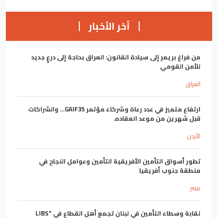
آخر الأخبار
من فراغ بريمر إلى سيادة القانون: العراق بحاجة إلى درعٍ جديد
للأمن القومي
العراق
ارتفاع متميز في عدد رعاة وشركاء مؤتمر GAIF35… والشراكات
قبل شهرين من موعد انعقاده.
الأردن
تطور أسواق التأمين الأفريقية التأمين وعوامل النجاح في
منطقة جنوب أفريقيا
مصر
نقابة وسطاء التأمين في لبنان تجمع أهل القطاع في "LIBS