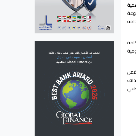
مية
موعة
دامة
افة
ومية
ضمن
هداف
وظفي