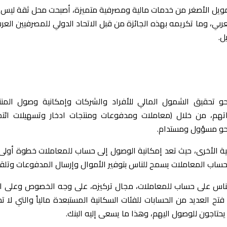
تمويل الأصغر من خدمات مالية ومصرفية متميزة، أصبحت محل ثقة ليس 
، وما تكريمه بهذه الجائزة من قبل الاتحاد الدولي للمصرفيين العرب
ل.
حو تحقيق الشمول المالي للأفراد والشركات وإمكانية وصول المنت
اتهم، من خلال (معاملات ومدفوعات ومنتجات ادخار وتسهيلات ائتما
 نحو مسؤول ومستدام.
ية الأخرى، حيث تعد إمكانية الوصول إلى حساب للمعاملات خطوة أولى
 حساب المعاملات يسمح للناس بتوفير الأموال وإرسال المدفوعات وتلقي
لناس على حساب للمعاملات، مجال تركيزه، على وجه الخصوص وعلى ال
 العديد من الحسابات للفئات السكانية المستبعدة مالياً والتي لا 
 يحتاجون للوصول اليهم، وهذا ما يسعى إليه البنك.