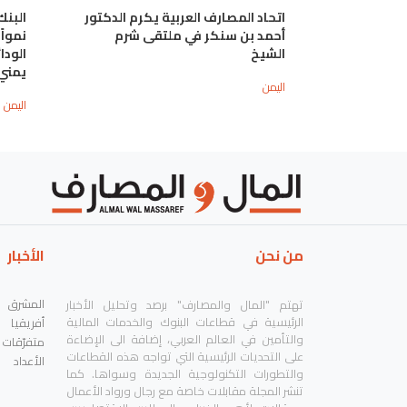
اتحاد المصارف العربية يكرم الدكتور
أحمد بن سنكر في ملتقى شرم
الشيخ
يمني
اليمن
اليمن
من نحن
الأخبار
المشرق
تهتم "المال والمصارف" برصد وتحليل الأخبار
الرئيسية في قطاعات البنوك والخدمات المالية
أفريقيا
والتأمين في العالم العربي، إضافة الى الإضاءة
متفرّقات
على التحديات الرئيسية التي تواجه هذه القطاعات
الأعداد
والتطورات التكنولوجية الجديدة وسواها. كما
تنشر المجلة مقابلات خاصة مع رجال ورواد الأعمال