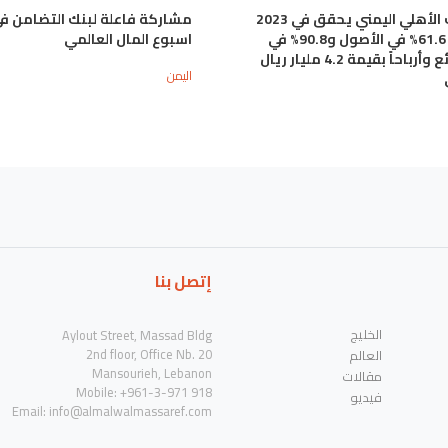
البنك الأهلي اليمني يحقق في 2023
مشاركة فاعلة لبنك التضامن ف
نمواً 61.6% في الأصول و90.8% في
اسبوع المال العالمي
الودائع وأرباحاً بقيمة 4.2 مليار ريال
اليمن
إتصل بنا
الخليج
Aylout Street, Massad Bldg
2nd floor, Office Nb. 20
العالم
Mansourieh, Lebanon
مقالات
Mobile: +961-3-971 918
فيديو
Email:
info@almalwalmassaref.com