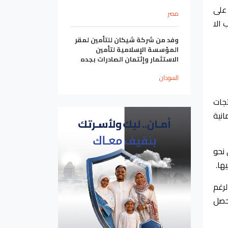
على
مصر
 الا
وفد من شركة شيكان للتأمين لمقر
المؤسسة الإسلامية لتأمين
الاستثمار وإئتمان الصادرات بجده
السودان
جات
نية
 نحو
ها.
رغم
تحصل