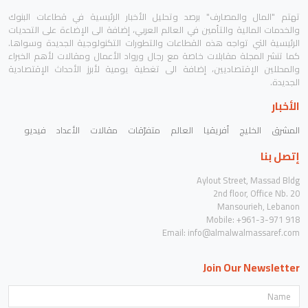
تهتم "المال والمصارف" برصد وتحليل الأخبار الرئيسية في قطاعات البنوك
والخدمات المالية والتأمين في العالم العربي، إضافة الى الإضاءة على التحديات
الرئيسية التي تواجه هذه القطاعات والتطورات التكنولوجية الجديدة وسواها.
كما تنشر المجلة مقابلات خاصة مع رجال ورواد الأعمال ومقالات لأهم الخبراء
والمحللين الإقتصاديين، إضافة الى تغطية يومية لأبرز الأحداث الإقتصادية
الجديدة.
الأخبار
المشرق
الخليج
أفريقيا
العالم
متفرّقات
مقالات
الأعداد
فيديو
إتصل بنا
Aylout Street, Massad Bldg
2nd floor, Office Nb. 20
Mansourieh, Lebanon
Mobile: +961-3-971 918
Email:
info@almalwalmassaref.com
Join Our Newsletter