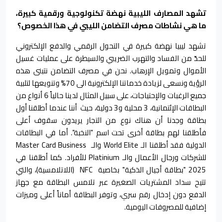
تشهد المصارف الليبية نهضة تكنولوجية ورقمية كبيرة،
ما هي نشاطات مصرف التضامن الليبي في هذا الخصوص؟
تشهد ليبيا نهضة كبيرة في التحول الرقمي والدفع الإلكتروني
للحدّ من الفساد والتهرب الضريبي والسيطرة على عمليات غسيل
الأموال وتمويل الإرهاب. نحن في مصرف التضامن نتبنى هذه
الرؤية ونسعى لزيادة خدماتنا الإلكترونية الى 70% وتنويعها لتلبية
جميع الرغبات والإحتياجات، على سبيل المثال لدينا حالياً 6 أنواع من
البطاقات الإئتمانية، 3 محلية و3 دولية، حيث أننا عندما أطلقنا أول
بطاقة وجدنا أن هناك نوع من التجار يريدون سقوف أعلى
فأطلقنا لهم بطاقة أخرى تحت اسم "النخبة". أما في البطاقات
الدولية فقد أطلقنا الـ World Elite والـ Master Card Business
للشركات ورجال الأعمال والـ Platinium للأفراد. كما أطلقنا في
2025 "بطاقة أجيال الذكية" بخاصية NFC (اللاتلامسية)، والتي
تتيح سداد المشتريات الصغيرة عبر تلامس البطاقة مع جهاز
الدفع دون إدخال رقم سري، وتوفر البطاقة أماناً أعلى وميزات
إضافية للمصروفات اليومية.