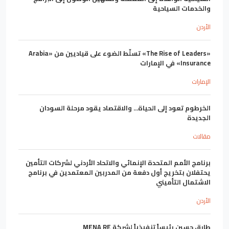
والخدمات السياحية
الأردن
«The Rise of Leaders» تسلّط الضوء على قياديين من «Arabia
Insurance» في الإمارات
الإمارات
الخرطوم تعود إلى الحياة... والاقتصاد يقود مرحلة السودان
الجديدة
مقالات
برنامج الأمم المتحدة الإنمائي والاتحاد الأردني لشركات التأمين
يحتفلان بتخريج أول دفعة من المدربين المعتمدين في برنامج
الاشتمال التأميني
الأردن
طارق حسين رئيساً تنفيذياً لشركة MENA RE