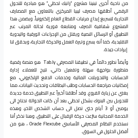
من ناحية أخرى تبنينا مشروع "راتبك لحظي" هو مبادرة للتحول
الرقمي أطلقها مصرف ليبيا المركزي بالتعاون مع المصارف
التجارية لتسريع إيداع مرتبات القطاع العام إلكترونياً. ويضمن هذا
المشروع شفافية الصرف ومتابعة فورية لحالة المرتب عبر
التطبيق أو الرسائل النصية ويقلل من الإجراءات الورقية واليدوية
التقليدية، كما أنه يسرع وتيرة العمل والحركة التجارية، ويحقق لنا
إيرادات جيدة.
وأيضاً نطور دائماً في تطبيقنا المصرفي Tab.ly هو منصة رقمية
متطورة بواجهة سهلة وتفعيل ذاتي، تتيح للعملاء إدارة
الحسابات والتحويلات المالية وخدمات الدفع الإلكتروني، مع
إمكانيات مراجعة الحسابات وطلب البطاقات وتحديث البيانات، مما
يغني عن زيارة الفروع. وقد أطلقنا أخيراً عبر التطبيق خدمة جديدة
للتحويل بين البنوك بشكل لحظي بعد أن كانت الحوالة تحتاج الى
يومين أو 3 أيام حتى تصل الى حساب الشخص الآخر، وهذه
الخدمة المجانية سرّعت حركة الإقبال على التطبيق. وهنا نذكر أننا
نستخدم النظام المصرفي الأساسي Oracle Flexcube ، هو من
أفضل الحلول في السوق.