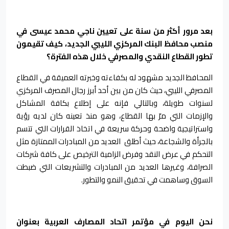
بعد مرور أكثر من سنة على تعيين ناجي محمد عيسى في
منصب محافظ البنك المركزي الليبي الجديد، كيف تقيمون
تطور القطاع النقدي والمصرفي خلال هذه الفترة؟
المحافظ الجديد مشهود له بكفاءته وخبرته العميقة في القطاع
المصرفي الليبي، حيث كان من بين أحد أبرز رجال المصرف المركزي
لسنوات طويلة، وبالتالي فإنه على إطلاع بكافة المشاكل
والإزمات التي مرّ بها القطاع، وهو منذ تعينه كان لديه رؤية
واستراتيجية واضحة وحركة سريعة في اتخاذ القرارات التي تتسم
بالجرأة والشجاعة، حيث أطلق العديد من المبادرات الممتازة مثل
التحكم في عرض النقد وفرض الزامية الترخيص على كافة شركات
الصرافة، وغيرها العديد من المبادرات والتشريعات التي ضبطت
السوق وساهمت في تحقيق النمو والتطور.
نحن اليوم في مؤتمر اتحاد المصارف العربية بعنوان