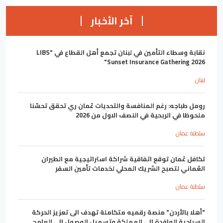
آخر الأخبار
نقابة وسطاء التأمين في لبنان تجمع أهل القطاع في "LIBS
Sunset Insurance Gathering 2026"
لبنان
رومل طباجه: رغم المنافسة والتحديات عُمان ري تحقق تحسّنا
ملحوظا في الربحية في النصف الاول من 2026
سلطنة عمان
تكافل عُمان توقع اتفاقية شراكة استراتيجية مع الطيران
العُماني لتصبح الشريك المحلي لخدمات تأمين السفر
سلطنة عمان
"أهلا بالأردن" منصة رقميه متكاملة تهدف الى تعزيز الحركة
السياحية الوافدة إلى المملكة وتسهيل الوصول إلى البرامج