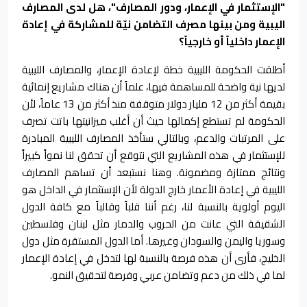
"الإستثمار في الإعمار، ودور المصارف"، هل لدى المصارف
اليبية ومن بينها مصرف التضامن نيّة للمشاركة في إعادة
الإعمار داخلياً أو خارجياً؟
أطلقت الحكومة الليبية خطة لإعادة الإعمار، والمصارف الليبية
لديها نية واضحة للمساهمة فيها، علماً أن هناك مشاريع إنمائية
بقيمة أكثر من 12 مليار دولار متوقفة منذ أكثر من 13 عاماً، لأن
الحكومة لم تستطع إكمالها حيث أن أغلب ميزانيتها باتت تصرف
على المرتبات والدعم، وبالتالي ستأخذ المصارف الليبية المبادرة
للإستثمار في هذه المشاريع التي نتوقع أن تحقق لنا نمواً كبيراً
ونتائج ممتازة ومضمونة. وهنا نستبعد أن تساهم المصارف
الليبية في إعادة الأعمار خارج الدولة لأن الإستثمار في الداخل هو
اليوم أولوية بالنسبة لنا، رغم أننا قلباً وقالباً مع كافة الدول
الشقيقة التي عانت من الحروب والدمار مثل لبنان وفلسطين
وسوريا واليمن والسودان وغيرها. أما الدول المستقرة مثل دول
الخليج، فأرى أن هذه فرصة بالنسبة لها لتدخل في إعادة الإعمار
لما في ذلك من دعم وتضامن عربي وفرصة لتحقيق النمو.