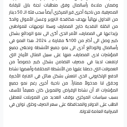
وضمان ملاءة رأسالمال وفق متطلبات لجنة بازل للرقابة
المصرفية. من ناحية أخرى قرر المركزي أيضاً سحب فئة الـ 50 دينار
من التداول نهائياً بهدف مكافحة التزوير وغسل الأموال والحدّ
من الكتلة النقدية خارج المصارف وسط توجيهات للمواطنين
بإيداعها في المصارف، الأمر الذي أدّى الى نمو الودائع بشكل
كبير وصل الى أكثر من 100% مقارنة بـ 2024. هذا النمو في
رأسالمال والودائع أدى الى نمو جميع الأنشطة وتحسّن جميع
المؤشرات لدى المصارف، منها على سبيل المثال الأرباح التي
ارتفعت لدينا في مصرف التضامن بشكل كبير خصوصاً من
العمولات التي حصلنا عليها من الأنشطة المختلفة وأهمها نشاط
الدفع الإلكتروني الذي انتعش بشكل هائل في الفترة الأخيرة
وحقق لنا مدخولاً ممتازاً. من ناحية أخرى رغم نمو جميع
المؤشرات الا أن نشاط الإقراض والتمويل كان ضعيفاً للأسف
بسبب سياسات المركزي بوقف العديد من التمويلات لتعطيل
الطلب على الدولار والمحافظة على سعر الصرف وخلق توازن في
الميزانية العامة للدولة.